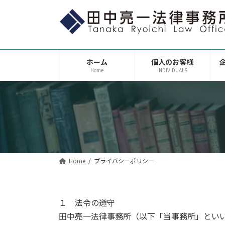
コ
ナ
ン
ビ
テ
ゲ
ン
ー
ツ
シ
ホーム
個人のお客様
へ
ョ
Home
INDIVIDUALS
ス
ン
キ
に
ッ
移
プ
動
Home
プライバシーポリシー
１ 法令の遵守
田中亮一法律事務所（以下「当事務所」とい